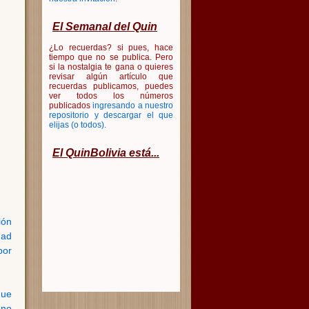
El Semanal del Quin
¿Lo recuerdas? si pues, hace
tiempo que no se publica. Pero
si la nostalgia te gana o quieres
revisar algún artículo que
recuerdas publicamos, puedes
ver todos los números
publicados
ingresando a nuestro
repositorio y descargar el que
elijas (o todos)
.
El QuinBolivia está...
ión
dad
por
que
uno