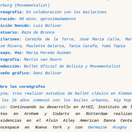
erburg
(Movementalist)
oreografía:
En colaboración con los bailarines
uración:
60 mins. aproximadamente
dición Sonido:
Luis Bolívar
estuario:
Raza de Bronce
ailarines:
Carmiña de la Torre, José Maria Calle, Mar
osé Rivera, Paulette Galarza, Tania Carafa, Yumi Tapia
nsayo, Voz:
Maria Peredo Guzmán
otografía:
Martin van Doorn
roducción:
Ballet Oficial de Bolivia y Movementalist
iseño gráfico:
Dani Bolívar
obre los coreógrafos
ayna, tras realizar estudios de ballet clásico en Alema
 los 16 años comenzó con los bailes urbanos, Hip hop
azz;
Continuando su desarrollo en ArtEZ,
Instituto de 
rtes en Arnhem y Codarts en Rotterdam realizan
esidencias en el
Alvin Ailey
American Dance Cente
ancespace en Nueva York y con
Germaine Acogny 