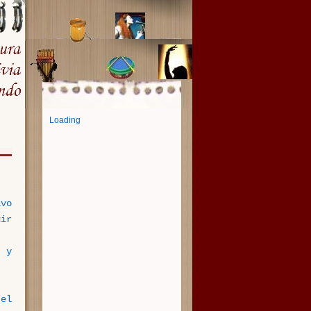
Loading
vo
ir
 y
 el