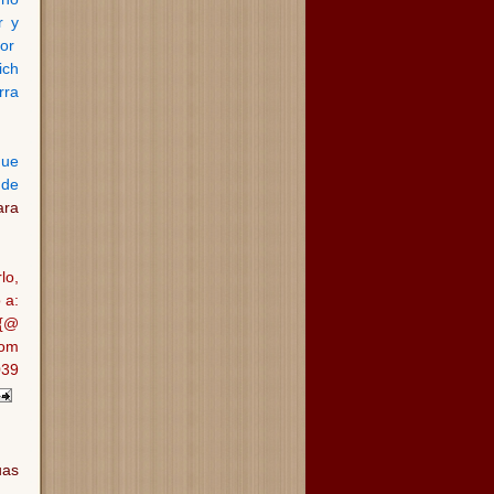
r y
or
ich
rra
que
 de
ara
lo,
 a:
a{@
com
039
uas