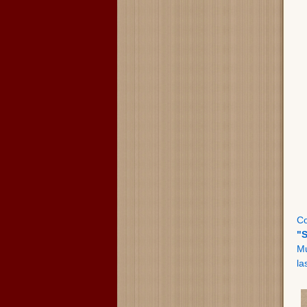
Co
"S
Mu
la