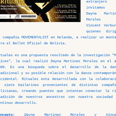
extranjero
invitamos
Dayna Martin
Morales
Vincent Verbu
quienes dirig
a compañía MOVEMENTALIST en Holanda, a realizar un mont
ara el Ballet Oficial de Bolivia.
ituales es una propuesta resultado de la investigación "
aíces", la cual realizó Dayna Martinez Morales en el 
009. Es una búsqueda sobre el desarrollo de la dan
radicional y su posible relación con la danza contemporá
ccidental. Rituales esta desarrollada con la colaborac
e siete bailarines provenientes de distintas compañí
olivianas, creando puentes que intentan conectar la r
radición de nuestros ancestros con nuestra sociedad 
ontinuo desarrollo.
oncepto:
Dayna Martinez Morales y Vince