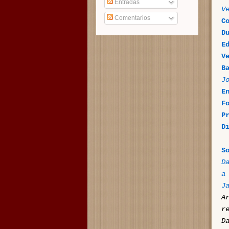
Entradas
V
Comentarios
C
D
E
V
B
J
E
F
P
D
S
D
a
J
A
r
D