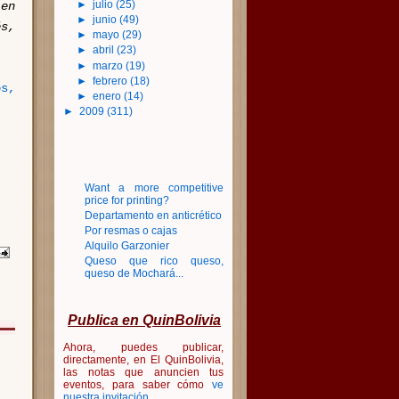
►
julio
(25)
en
►
junio
(49)
s,
►
mayo
(29)
►
abril
(23)
►
marzo
(19)
►
febrero
(18)
os,
►
enero
(14)
►
2009
(311)
Want a more competitive
price for printing?
Departamento en anticrético
Por resmas o cajas
Alquilo Garzonier
Queso que rico queso,
queso de Mochará...
Publica en QuinBolivia
Ahora, puedes publicar,
directamente, en El QuinBolivia,
las notas que anuncien tus
eventos, para saber cómo
ve
nuestra invitación
.