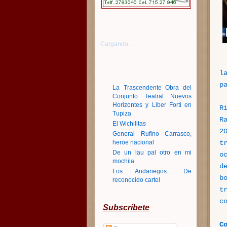
Cargando...
l
p
La Trascendente Obra del
Conjunto Teatral Nuevos
Horizontes y Liber Forti en
R
Tupiza
R
El Wichilitas
2
General Rufino Carrasco,
t
heroe nacional
De un lau pal otro en mi
o
mochila
d
Los Andariegos... De
b
reconocido cartel
t
c
Subscríbete
C