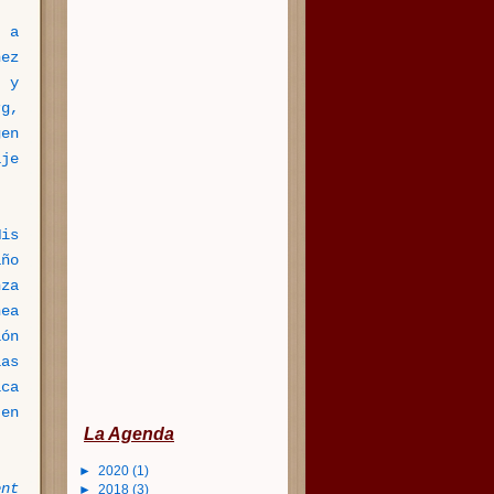
 a
ez
 y
rg,
en
aje
Mis
año
za
nea
ión
as
ica
en
La Agenda
►
2020
(1)
nt
►
2018
(3)