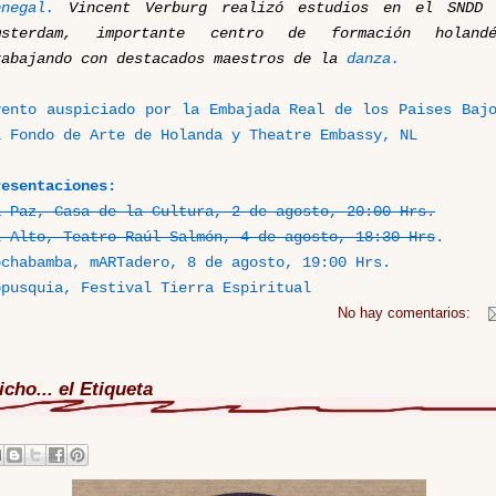
enegal.
Vincent Verburg realizó estudios en el SNDD 
msterdam, importante centro de formación holandé
rabajando con destacados maestros de la
danza.
vento auspiciado por la Embajada Real de los Paises Baj
l Fondo de Arte de Holanda y Theatre Embassy, NL
resentaciones:
a Paz, Casa de la Cultura, 2 de agosto, 20:00 Hrs.
l Alto, Teatro Raúl Salmón, 4 de agosto, 18:30 Hrs
.
ochabamba, mARTadero, 8 de agosto, 19:00 Hrs.
opusquia, Festival Tierra Espiritual
No hay comentarios:
icho... el Etiqueta