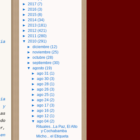
►
2017
(7)
►
2016
(3)
►
2015
(8)
►
2014
(34)
►
2013
(181)
►
2012
(421)
►
2011
(280)
ia
▼
2010
(291)
►
diciembre
(12)
►
noviembre
(25)
►
octubre
(28)
►
septiembre
(30)
▼
agosto
(19)
►
ago 31
(1)
►
ago 30
(3)
►
ago 28
(1)
►
ago 26
(3)
►
ago 25
(1)
nia
►
ago 24
(2)
►
ago 17
(3)
 y
►
ago 16
(2)
las
►
ago 12
(1)
do
▼
ago 04
(2)
Rituales...La Paz, El Alto
r,
y Cochabamba
en
Micho... el Etiqueta