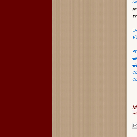
S
A
t
E
e
P
L
E
C
C
M