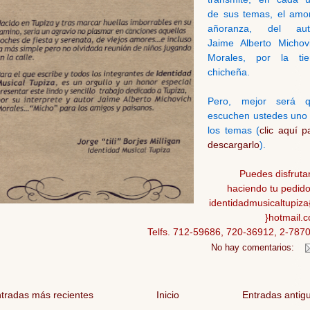
de sus temas, el amo
añoranza, del aut
Jaime Alberto Michov
Morales, por la tie
chicheña.
Pero, mejor será 
escuchen ustedes uno
los temas (
clic aquí p
descargarlo
).
Puedes disfrutar
haciendo tu pedido
identidadmusicaltupiz
}hotmail.
Telfs.
712-59686
,
720-36912
,
2-787
No hay comentarios:
tradas más recientes
Inicio
Entradas antig