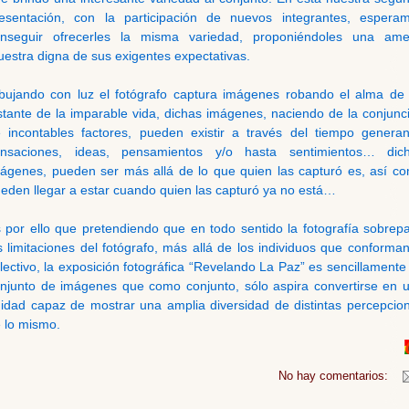
esentación, con la participación de nuevos integrantes, espera
nseguir ofrecerles la misma variedad, proponiéndoles una am
estra digna de sus exigentes expectativas.
bujando con luz el fotógrafo captura imágenes robando el alma de
stante de la imparable vida, dichas imágenes, naciendo de la conjunc
 incontables factores, pueden existir a través del tiempo genera
ensaciones, ideas, pensamientos y/o hasta sentimientos… dic
ágenes, pueden ser más allá de lo que quien las capturó es, así c
eden llegar a estar cuando quien las capturó ya no está…
 por ello que pretendiendo que en todo sentido la fotografía sobrep
s limitaciones del fotógrafo, más allá de los individuos que conforman
lectivo, la exposición fotográfica “Revelando La Paz” es sencillamente
njunto de imágenes que como conjunto, sólo aspira convertirse en 
idad capaz de mostrar una amplia diversidad de distintas percepcio
 lo mismo.
No hay comentarios: