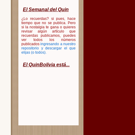
El Semanal del Quin
¿Lo recuerdas? si pues, hace
tiempo que no se publica. Pero
si la nostalgia te gana o quieres
revisar algún artículo que
recuerdas publicamos, puedes
ver todos los números
publicados
ingresando a nuestro
repositorio y descargar el que
elijas (o todos)
.
El QuinBolivia está...