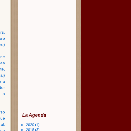
rs.
bre
ro)
ene
rea
te,
al)
a a
dor
s a
rso
La Agenda
que
al,
►
2020
(1)
►
2018
(3)
nda