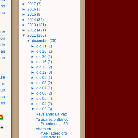
►
2017
(7)
mos
►
2016
(3)
ena
►
2015
(8)
►
2014
(34)
►
2013
(181)
►
2012
(421)
 un
▼
2011
(280)
ión
▼
diciembre
(28)
ndo
►
dic 31
(1)
has
►
dic 26
(1)
►
dic 20
(1)
omo
►
dic 16
(1)
►
dic 13
(2)
►
dic 12
(3)
ase
►
dic 09
(1)
►
dic 08
(2)
 el
►
dic 07
(1)
 un
►
dic 06
(2)
una
►
dic 05
(4)
nes
►
dic 04
(2)
▼
dic 03
(3)
Revelando La Paz
Ya apareció Blanco
Experimental 30
Ahora en
mARTadero.org
(03/12/2011)