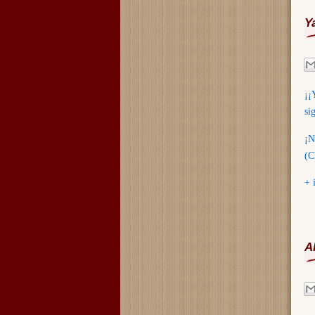
Y
¡¡
si
¡N
(C
+ 
A