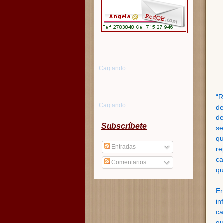
Cargando...
“R
Cargando...
de
de
Subscríbete
se
qu
Entradas
re
ca
Comentarios
qu
En
in
ca
qu