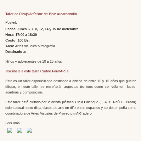
Taller de Dibujo Artístico: del lápiz al carboncillo
Posted:
Fecha: lunes 5, 7, 8, 12, 14 y 15 de diciembre
Hora: 17:00 a 18:30
Costo: 100 Bs.
Área:
Artes visuales o fotografía
Destinado a:
Niños y adolecentes de 10 a 15 años
Inscribete a este taller
/
Sobre FormARTe
Este es un taller especializado destinado a chicos de entre 10 y 15 años que gusten
dibujar, en este taller se enseñarán aspectos técnicos como ser vólumen, luces,
sombras y composición.
Este taller está dictado por la artista plástica Lucia Palenque (E. A. P. Raúl G. Prada)
quien actualmente dicta clases de arte en diferentes espacios y se desempeña como
coordinadora de Artes Visuales de Proyecto mARTadero.
Leer más...