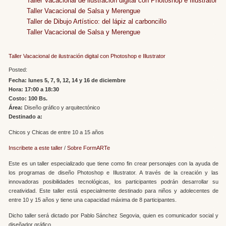
Taller Vacacional de ilustración digital con Photoshop e Illustrator
Taller Vacacional de Salsa y Merengue
Taller de Dibujo Artístico: del lápiz al carboncillo
Taller Vacacional de Salsa y Merengue
Taller Vacacional de ilustración digital con Photoshop e Illustrator
Posted:
Fecha: lunes 5, 7, 9, 12, 14 y 16 de diciembre
Hora: 17:00 a 18:30
Costo: 100 Bs.
Área:
Diseño gráfico y arquitectónico
Destinado a:
Chicos y Chicas de entre 10 a 15 años
Inscribete a este taller
/
Sobre FormARTe
Este es un taller especializado que tiene como fin crear personajes con la ayuda de
los programas de diseño Photoshop e Illustrator. A través de la creación y las
innovadoras posibilidades tecnológicas, los participantes podrán desarrollar su
creatividad. Este taller está especialmente destinado para niños y adolecentes de
entre 10 y 15 años y tiene una capacidad máxima de 8 participantes.
Dicho taller será dictado por Pablo Sánchez Segovia, quien es comunicador social y
diseñador gráfico.