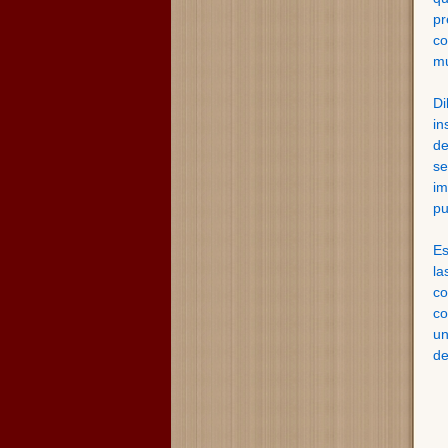
pr
co
mu
Di
in
de
s
im
pu
Es
la
co
co
un
de