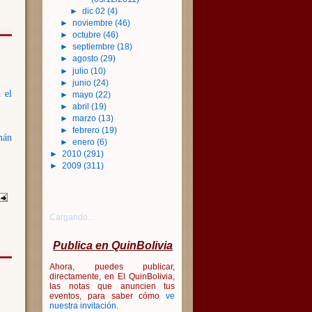
►
dic 02
(4)
►
noviembre
(46)
►
octubre
(46)
►
septiembre
(18)
►
agosto
(29)
►
julio
(10)
►
junio
(24)
 el
►
mayo
(22)
►
abril
(19)
►
marzo
(13)
►
febrero
(19)
mán
►
enero
(6)
►
2010
(291)
►
2009
(311)
Cargando...
Publica en QuinBolivia
Ahora, puedes publicar,
directamente, en El QuinBolivia,
las notas que anuncien tus
eventos, para saber cómo
ve
nuestra invitación
.