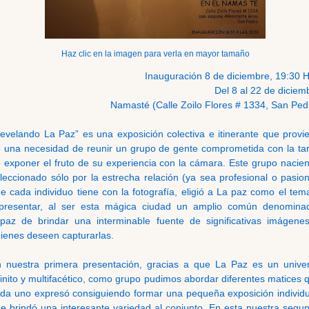
Haz clic en la imagen para verla en mayor tamaño
Inauguración 8 de diciembre, 19:30 H
Del 8 al 22 de diciem
Namasté (Calle Zoilo Flores # 1334, San Ped
evelando La Paz” es una exposición colectiva e itinerante que provi
 una necesidad de reunir un grupo de gente comprometida con la ta
 exponer el fruto de su experiencia con la cámara. Este grupo nacien
leccionado sólo por la estrecha relación (ya sea profesional o pasion
e cada individuo tiene con la fotografía, eligió a La paz como el tem
presentar, al ser esta mágica ciudad un amplio común denomina
paz de brindar una interminable fuente de significativas imágene
ienes deseen capturarlas.
 nuestra primera presentación, gracias a que La Paz es un unive
finito y multifacético, como grupo pudimos abordar diferentes matices 
da uno expresó consiguiendo formar una pequeña exposición individu
e brindó una interesante variedad al conjunto. En esta nuestra segu