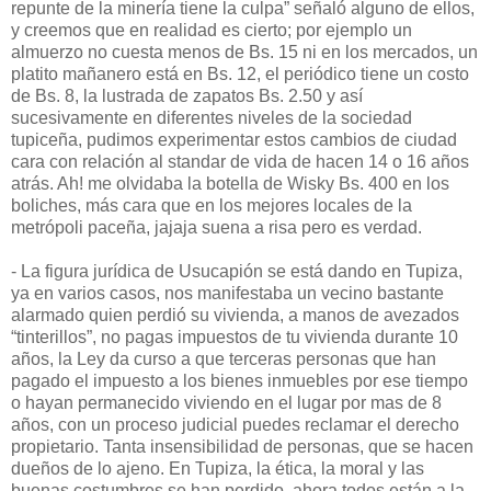
repunte de la minería tiene la culpa” señaló alguno de ellos,
y creemos que en realidad es cierto; por ejemplo un
almuerzo no cuesta menos de Bs. 15 ni en los mercados, un
platito mañanero está en Bs. 12, el periódico tiene un costo
de Bs. 8, la lustrada de zapatos Bs. 2.50 y así
sucesivamente en diferentes niveles de la sociedad
tupiceña, pudimos experimentar estos cambios de ciudad
cara con relación al standar de vida de hacen 14 o 16 años
atrás. Ah! me olvidaba la botella de Wisky Bs. 400 en los
boliches, más cara que en los mejores locales de la
metrópoli paceña, jajaja suena a risa pero es verdad.
- La figura jurídica de Usucapión se está dando en Tupiza,
ya en varios casos, nos manifestaba un vecino bastante
alarmado quien perdió su vivienda, a manos de avezados
“tinterillos”, no pagas impuestos de tu vivienda durante 10
años, la Ley da curso a que terceras personas que han
pagado el impuesto a los bienes inmuebles por ese tiempo
o hayan permanecido viviendo en el lugar por mas de 8
años, con un proceso judicial puedes reclamar el derecho
propietario. Tanta insensibilidad de personas, que se hacen
dueños de lo ajeno. En Tupiza, la ética, la moral y las
buenas costumbres se han perdido, ahora todos están a la