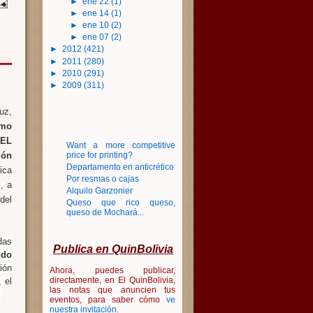
►
ene 22
(1)
►
ene 14
(1)
►
ene 10
(2)
►
ene 07
(2)
►
2012
(421)
►
2011
(280)
►
2010
(291)
►
2009
(311)
uz,
smo
y
EL
Want a more competitive
ión
price for printing?
Departamento en anticrético
ica
Por resmas o cajas
z
, a
Alquilo Garzonier
del
Queso que rico queso,
queso de Mochará...
das
Publica en QuinBolivia
ndo
ión
Ahora, puedes publicar,
directamente, en El QuinBolivia,
 el
las notas que anuncien tus
.
eventos, para saber cómo
ve
nuestra invitación
.