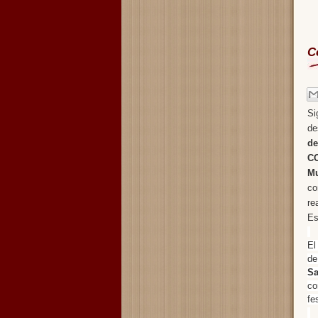
C
Si
de
d
CO
M
co
re
Es
El
de
Sa
co
fe