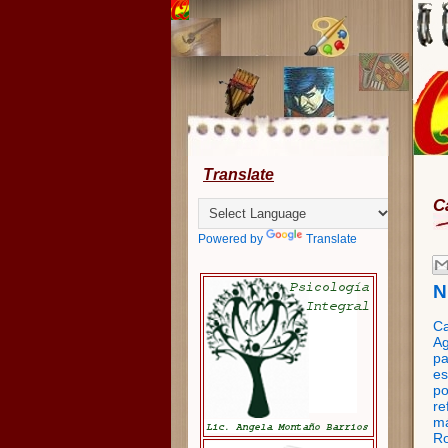
Translate
C
Powered by
Translate
N
Ca
Ag
pa
es
po
re
má
Ro