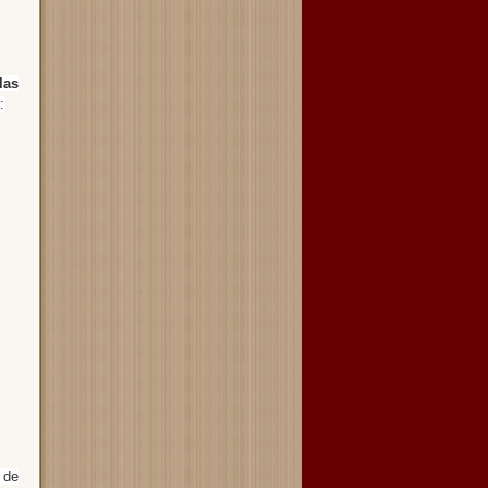
las
:
 de