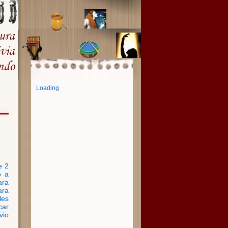
Loading
e 2
o a
ara
ara
les
car
vio