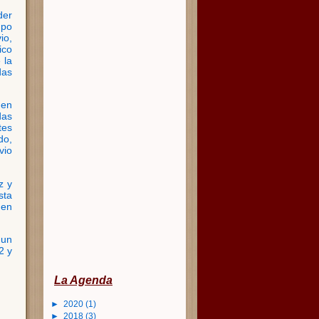
der
upo
io,
ico
 la
das
 en
das
tes
do,
vio
z y
sta
 en
 un
2 y
La Agenda
►
2020
(1)
►
2018
(3)