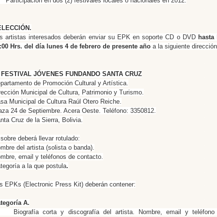
 Participación en dos (2) festivales locales o nacionales en 2012.
ELECCIÓN.
s artistas interesados deberán enviar su EPK en soporte CD o DVD
hasta 
:00 Hrs. del día lunes 4 de febrero de presente año
a la siguiente dirección
V FESTIVAL JÓVENES FUNDANDO SANTA CRUZ
partamento de Promoción Cultural y Artística.
rección Municipal de Cultura, Patrimonio y Turismo.
sa Municipal de Cultura Raúl Otero Reiche.
aza 24 de Septiembre. Acera Oeste. Teléfono: 3350812.
nta Cruz de la Sierra, Bolivia.
 sobre deberá llevar rotulado:
mbre del artista (solista o banda).
mbre, email y teléfonos de contacto.
tegoría a la que postula
.
s EPKs (Electronic Press Kit) deberán contener:
tegoría A.
 Biografía corta y discografía del artista. Nombre, email y teléfono