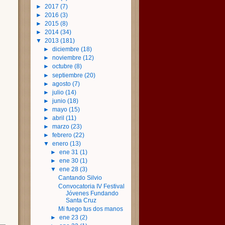
►
2017
(7)
►
2016
(3)
►
2015
(8)
►
2014
(34)
▼
2013
(181)
►
diciembre
(18)
►
noviembre
(12)
►
octubre
(8)
►
septiembre
(20)
►
agosto
(7)
►
julio
(14)
►
junio
(18)
►
mayo
(15)
►
abril
(11)
►
marzo
(23)
►
febrero
(22)
▼
enero
(13)
►
ene 31
(1)
►
ene 30
(1)
▼
ene 28
(3)
Cantando Silvio
Convocatoria IV Festival
Jóvenes Fundando
Santa Cruz
Mi fuego tus dos manos
►
ene 23
(2)