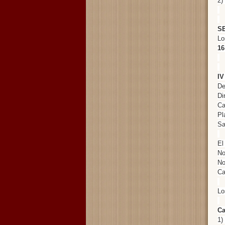
2)
S
Lo
16
I
De
Di
Ca
Pl
Sa
El
No
No
Ca
Lo
Ca
1)