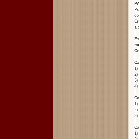
PA
Po
co
Cr
a 
Es
má
C
Ca
1)
2)
3)
4)
Ca
1)
2)
3)
Ca
1)