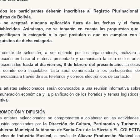
dos los participantes deberán inscribirse al Registro Plurinacional
tistas de Bolivia.
 se aceptará ninguna aplicación fuera de las fechas y el form
tablecidos.
Asimismo, no se tomarán en cuenta las propuestas que
pecifiquen la categoría a la que postulan o que no cumplan con 
quisitos de dicha categoría.
 comité de selección, a ser definido por los organizadores,
realizará 
lección en base al material presentado y comunicará la lista de los artis
leccionados
hasta el día viernes, 8 de febrero del presente año.
La decis
l comité será inapelable. Ésta será comunicada a los participantes de
nvocatoria a través de sus teléfonos y correos electrónicos de contacto.
s artistas seleccionados serán convocados a una reunión informativa sobre
muneración económica y la planificación de los horarios y temas logísticos 
stival.
ROMOCIÓN Y DIFUSIÓN
s artistas seleccionados se comprometen a colaborar en las actividades
fusión organizadas por
la Dirección de Cultura, Patrimonio y Turismo 
bierno Municipal Autónomo de Santa Cruz de la Sierra
y
EL COLECTI
cleo de Industria Musical,
a través de
Altavoz Producción Musical
c