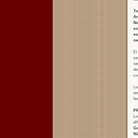
To
Ar
No
es
es
re
El
se
se
de
co
Lo
re
fe
P
Lo
di
Go
Nú