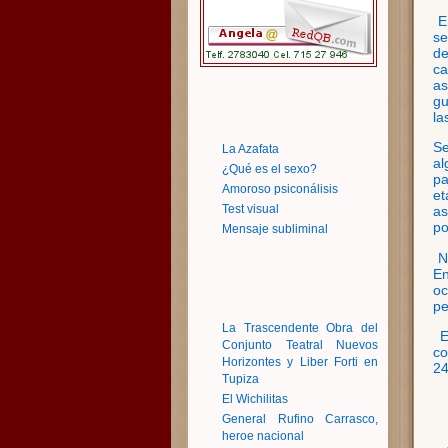
E
se
de
c
as
gu
la
Se
La Azafata
al
¿Qué es el sexo?
pa
Amoroso psiconálisis
et
Test visual
as
po
Mensaje subliminal
N
En
o
pe
La Trascendente Obra del
E
Conjunto Teatral Nuevos
co
Horizontes y Liber Forti en
24
Tupiza
El Wichilitas
General Rufino Carrasco,
heroe nacional