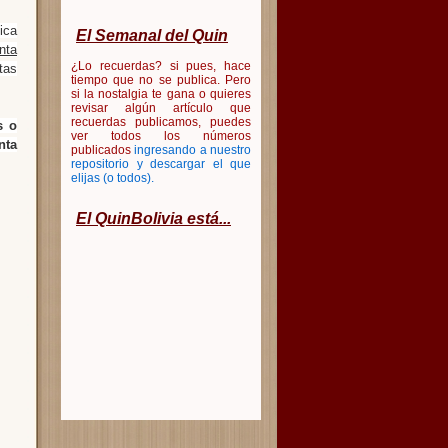
ica
El Semanal del Quin
nta
¿Lo recuerdas? si pues, hace
tas
tiempo que no se publica. Pero
si la nostalgia te gana o quieres
revisar algún artículo que
recuerdas publicamos, puedes
s o
ver todos los números
nta
publicados
ingresando a nuestro
repositorio y descargar el que
elijas (o todos)
.
El QuinBolivia está...