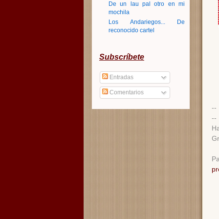
De un lau pal otro en mi
mochila
Los Andariegos... De
reconocido cartel
Subscríbete
Entradas
Comentarios
--
--
Ha
Gr
Pa
pr