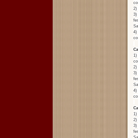
co
2)
3)
fe
Sa
4)
co
Ca
1)
co
2)
3)
fe
Sa
4)
co
Ca
1)
2)
3)
fe
Sa