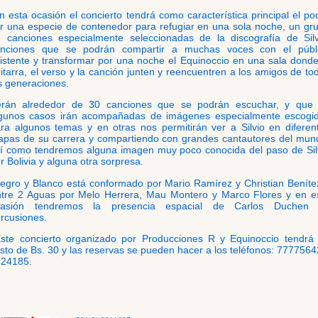
n esta ocasión el concierto tendrá como característica principal el po
r una especie de contenedor para refugiar en una sola noche, un gr
 canciones especialmente seleccionadas de la discografía de Silv
anciones que se podrán compartir a muchas voces con el públ
istente y transformar por una noche el Equinoccio en una sala donde
itarra, el verso y la canción junten y reencuentren a los amigos de to
s generaciones.
rán alrededor de 30 canciones que se podrán escuchar, y que
gunos casos irán acompañadas de imágenes especialmente escogi
ra algunos temas y en otras nos permitirán ver a Silvio en diferen
apas de su carrera y compartiendo con grandes cantautores del mun
í como tendremos alguna imagen muy poco conocida del paso de Sil
r Bolivia y alguna otra sorpresa.
egro y Blanco está conformado por Mario Ramírez y Christian Beníte
tre 2 Aguas por Melo Herrera, Mau Montero y Marco Flores y en e
casión tendremos la presencia espacial de Carlos Duchen
rcusiones.
ste concierto organizado por Producciones R y Equinoccio tendrá
sto de Bs. 30 y las reservas se pueden hacer a los teléfonos:
7777564
24185.