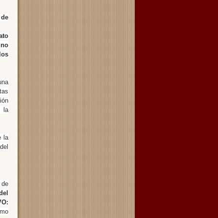
 de
ato
 no
los
una
tas
ión
 la
 la
del
 de
del
VO:
omo