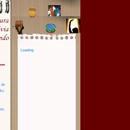
Loading
 de
rs.
ruz,