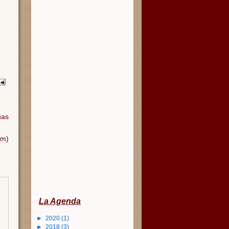
uas
om)
La Agenda
►
2020
(1)
►
2018
(3)