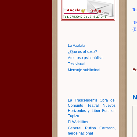
Ru
R
(E
La Azafata
¿Qué es el sexo?
Amoroso psiconálisis
Test visual
En
Mensaje subliminal
N
La Trascendente Obra del
Conjunto Teatral Nuevos
Horizontes y Liber Forti en
Tupiza
El Wichilitas
General Rufino Carrasco,
heroe nacional