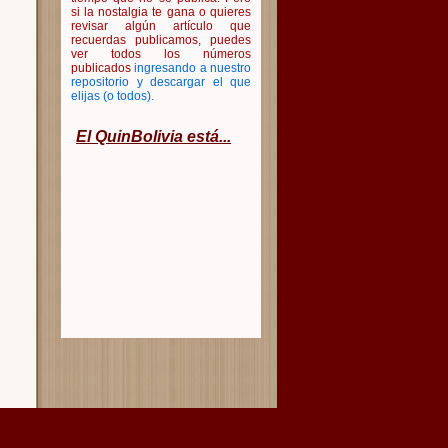
si la nostalgia te gana o quieres
revisar algún artículo que
recuerdas publicamos, puedes
ver todos los números
publicados
ingresando a nuestro
repositorio y descargar el que
elijas (o todos)
.
El QuinBolivia está...