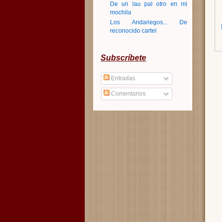
De un lau pal otro en mi
mochila
Los Andariegos... De
reconocido cartel
Subscríbete
Entradas
Comentarios