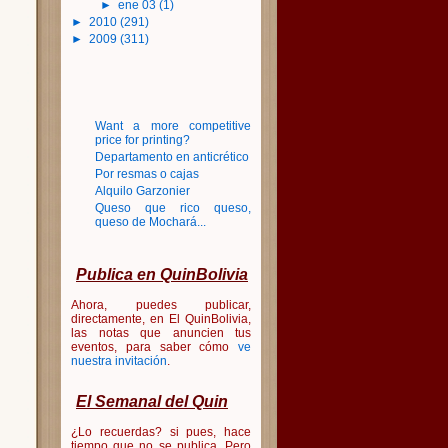
►
ene 03
(1)
►
2010
(291)
►
2009
(311)
Want a more competitive
price for printing?
Departamento en anticrético
Por resmas o cajas
Alquilo Garzonier
Queso que rico queso,
queso de Mochará...
Publica en QuinBolivia
Ahora, puedes publicar,
directamente, en El QuinBolivia,
las notas que anuncien tus
eventos, para saber cómo
ve
nuestra invitación
.
El Semanal del Quin
¿Lo recuerdas? si pues, hace
tiempo que no se publica. Pero