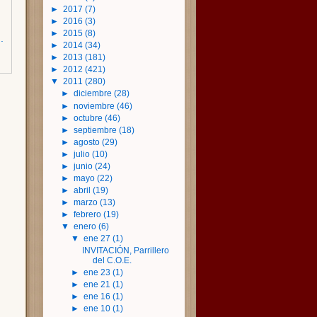
►
2017
(7)
►
2016
(3)
►
2015
(8)
.
►
2014
(34)
►
2013
(181)
►
2012
(421)
▼
2011
(280)
►
diciembre
(28)
►
noviembre
(46)
►
octubre
(46)
►
septiembre
(18)
►
agosto
(29)
►
julio
(10)
►
junio
(24)
►
mayo
(22)
►
abril
(19)
►
marzo
(13)
►
febrero
(19)
▼
enero
(6)
▼
ene 27
(1)
INVITACIÓN, Parrillero
del C.O.E.
►
ene 23
(1)
►
ene 21
(1)
►
ene 16
(1)
►
ene 10
(1)