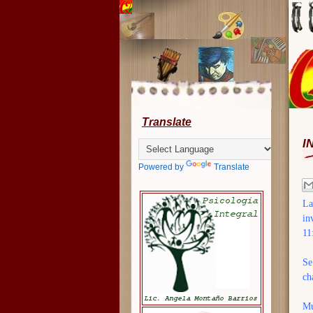
Translate
I
Powered by
Translate
La
in
11
Se
ch
Mú