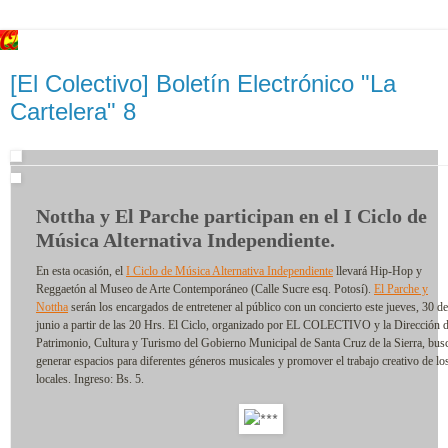
[El Colectivo] Boletín Electrónico "La
Cartelera" 8
Nottha y El Parche participan en el I Ciclo de
Música Alternativa Independiente.
En esta ocasión, el
I Ciclo de Música Alternativa Independiente
llevará Hip-Hop y
Reggaetón al Museo de Arte Contemporáneo (Calle Sucre esq. Potosí).
El Parche y
Nottha
serán los encargados de entretener al público con un concierto este jueves, 30 de
junio a partir de las 20 Hrs. El Ciclo, organizado por EL COLECTIVO y la Dirección 
Patrimonio, Cultura y Turismo del Gobierno Municipal de Santa Cruz de la Sierra, bus
generar espacios para diferentes géneros musicales y promover el trabajo creativo de los
locales. Ingreso: Bs. 5.