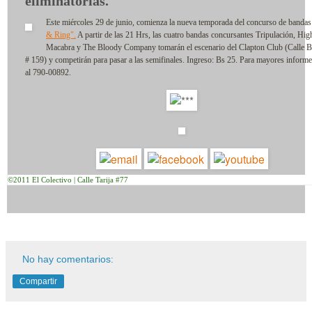
eliminatorias.
Este miércoles 29 de junio, comienza la nueva temporada del concurso de banda
& Ring".
A partir de las 21 Hrs, las cuatro bandas concursantes Tripulación, Hig
Macabra y The Bloody Company tomarán el escenario del Clapton Club (Calle Ba
# 159) y competirán para pasar a las semifinales. Ingreso: Bs 25. Para mayores informe
al 790-00892.
©2011 El Colectivo | Calle Tarija #77
No hay comentarios:
Compartir