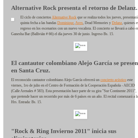
Alternative Rock presenta el retorno de Delanz.
El ciclo de conciertos
Alternative Rock
que se realiza todos los jueves, presentará
quinta fecha a las bandas
Dominique
,
Avex
, Dead Memories y
Delanz
, quienes e
regreso en los escenarios con un nuevo vocalista. El concierto se llevará a cabo e
Ganesha Bar (Ballivián # 66) el día jueves 30 de junio. Ingreso Bs. 15.
El cantautor colombiano Alejo García se presen
en Santa Cruz.
El reconocido cantautor colombiano Alejo García ofrecerá un
concierto acústico
este
viernes, 1ro de julio en el Centro de Formación de la Cooperación Española - AECID
(Calle Arenales # 583). Esta presentación hace parte de su gira "Sur Continente 2011",
que pretende hacer un recorrido por más de 6 países en un año. El recital comenzará a l
Hrs. Entrada: Bs. 15.
"Rock & Ring Invierno 2011" inicia sus