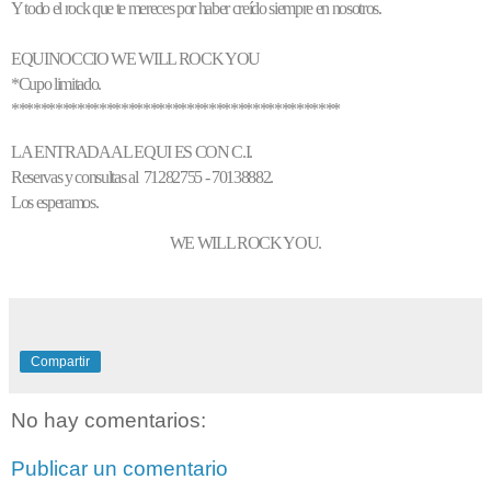
Y todo el rock que te mereces por haber creído siempre en nosotros.
EQUINOCCIO WE WILL ROCK YOU
*Cupo limitado.
*********************************************
LA ENTRADA AL
EQUI ES CON C.I.
Reservas y consultas al
71282755 - 70138882.
Los esperamos.
WE WILL ROCK YOU.
Compartir
No hay comentarios:
Publicar un comentario