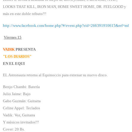
LOOKS THAT KILL, IRON MAN, HOME SWEET HOME, DR. FEELGOOD y
más en este doble tributo!!!
http://www.facebook.com/home.php?#/event.php?eid=266391910615&ref=mf
Viernes 15
VADIK
PRESENTA
"LOS DIARIOS"
EN EL EQUI
EL Astronauta retorna al Equinoccio para estrenar su nuevo disco.
Benjo Chambi: Batería
Julio Jaime: Bajo
Gabo Guzmán: Guitarra
Celine Appel: Teclados
Vadik: Voz, Guitarra
Y músicos invitados!!!
Cover: 20 Bs.