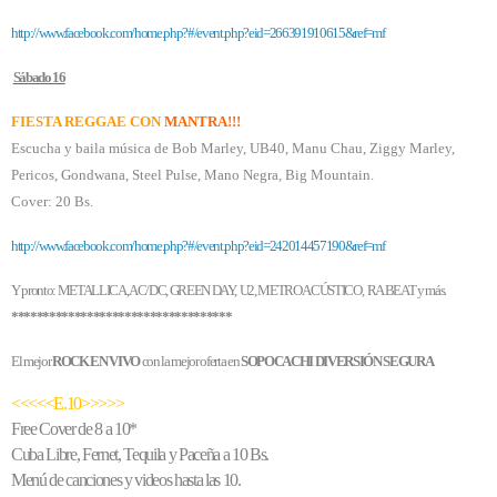
http://www.facebook.com/home.php?#/event.php?eid=266391910615&ref=mf
Sábado 16
FIESTA REGGAE CON
MANTRA!!!
Escucha y baila música de Bob Marley, UB40, Manu Chau, Ziggy Marley,
Pericos, Gondwana, Steel Pulse, Mano Negra, Big Mountain.
Cover: 20 Bs.
http://www.facebook.com/home.php?#/event.php?eid=242014457190&ref=mf
Y pronto: METALLICA, AC/DC, GREEN DAY,
U2, METRO ACÚSTICO,
RA BEAT y más.
***********************************
El mejor
ROCK EN VIVO
con la mejor oferta en
SOPOCACHI DIVERSIÓN SEGURA
<<<<<E.10>>>>>
Free Cover de 8 a 10*
Cuba Libre, Fernet, Tequila y Paceña a 10 Bs.
Menú de canciones y videos hasta las 10.