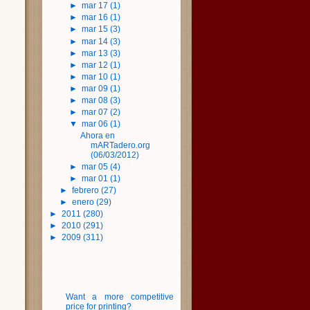
►
mar 17
(1)
►
mar 16
(1)
►
mar 15
(3)
►
mar 14
(3)
►
mar 13
(3)
►
mar 12
(1)
►
mar 10
(1)
►
mar 09
(1)
►
mar 08
(3)
►
mar 07
(2)
▼
mar 06
(1)
Ahora en
mARTadero.org
(06/03/2012)
►
mar 05
(4)
►
mar 01
(1)
►
febrero
(27)
►
enero
(29)
►
2011
(280)
►
2010
(291)
►
2009
(311)
Want a more competitive
price for printing?