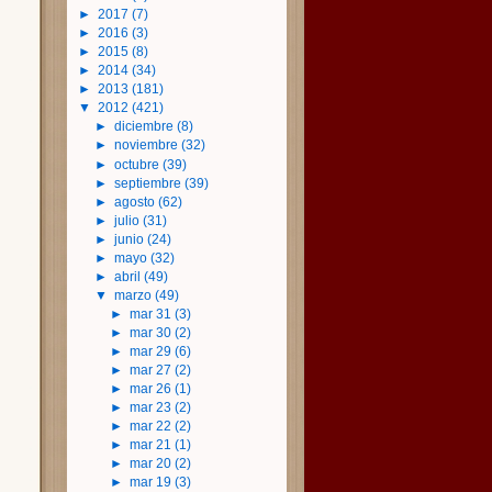
►
2017
(7)
►
2016
(3)
►
2015
(8)
►
2014
(34)
►
2013
(181)
▼
2012
(421)
►
diciembre
(8)
►
noviembre
(32)
►
octubre
(39)
►
septiembre
(39)
►
agosto
(62)
►
julio
(31)
►
junio
(24)
►
mayo
(32)
►
abril
(49)
▼
marzo
(49)
►
mar 31
(3)
►
mar 30
(2)
►
mar 29
(6)
►
mar 27
(2)
►
mar 26
(1)
►
mar 23
(2)
►
mar 22
(2)
►
mar 21
(1)
►
mar 20
(2)
►
mar 19
(3)