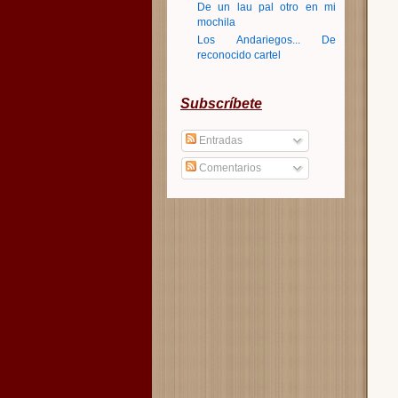
De un lau pal otro en mi
mochila
Los Andariegos... De
reconocido cartel
Subscríbete
Entradas
Comentarios