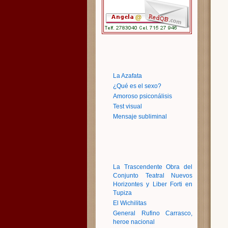
La Azafata
¿Qué es el sexo?
Amoroso psiconálisis
Test visual
Mensaje subliminal
La Trascendente Obra del
Conjunto Teatral Nuevos
Horizontes y Liber Forti en
Tupiza
El Wichilitas
General Rufino Carrasco,
heroe nacional