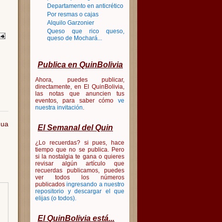
Departamento en anticrético
Por resmas o cajas
Alquilo Garzonier
Queso que rico queso,
queso de Mochará...
Publica en QuinBolivia
Ahora, puedes publicar,
directamente, en El QuinBolivia,
las notas que anuncien tus
eventos, para saber cómo
ve
nuestra invitación
.
gua
El Semanal del Quin
¿Lo recuerdas? si pues, hace
tiempo que no se publica. Pero
si la nostalgia te gana o quieres
revisar algún artículo que
recuerdas publicamos, puedes
ver todos los números
publicados
ingresando a nuestro
repositorio y descargar el que
elijas (o todos)
.
El QuinBolivia está...