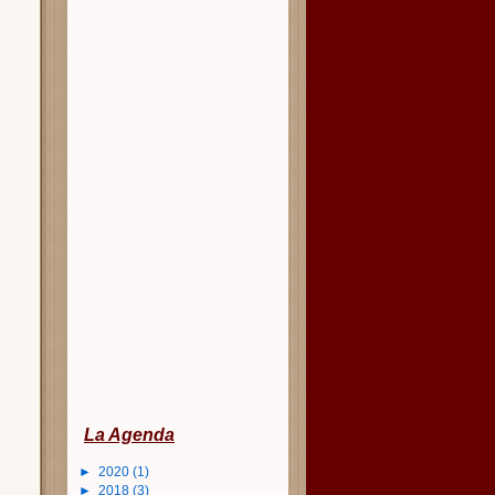
La Agenda
►
2020
(1)
►
2018
(3)