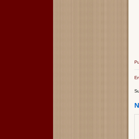
Pu
En
Su
N