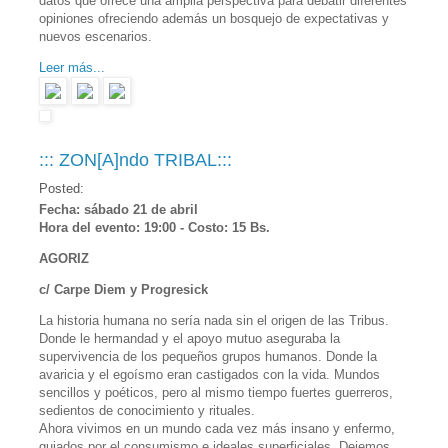
datos que ofrece una amplia perspectiva para debatir diferentes
opiniones ofreciendo además un bosquejo de expectativas y
nuevos escenarios.
Leer más...
::: ZON[A]ndo TRIBAL:::
Posted:
Fecha: sábado 21 de abril
Hora del evento: 19:00 - Costo: 15 Bs.
AGORIZ
c/ Carpe Diem y Progresick
La historia humana no sería nada sin el origen de las Tribus.
Donde le hermandad y el apoyo mutuo aseguraba la
supervivencia de los pequeños grupos humanos. Donde la
avaricia y el egoísmo eran castigados con la vida. Mundos
sencillos y poéticos, pero al mismo tiempo fuertes guerreros,
sedientos de conocimiento y rituales.
Ahora vivimos en un mundo cada vez más insano y enfermo,
guiados por el consumismo e ideales superficiales. Dejemos