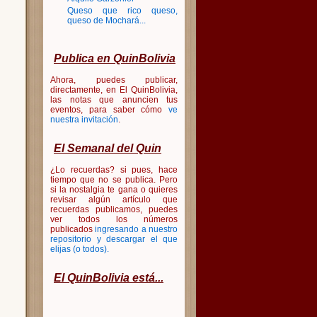
Queso que rico queso,
queso de Mochará...
Publica en QuinBolivia
Ahora, puedes publicar,
directamente, en El QuinBolivia,
las notas que anuncien tus
eventos, para saber cómo
ve
nuestra invitación
.
El Semanal del Quin
¿Lo recuerdas? si pues, hace
tiempo que no se publica. Pero
si la nostalgia te gana o quieres
revisar algún artículo que
recuerdas publicamos, puedes
ver todos los números
publicados
ingresando a nuestro
repositorio y descargar el que
elijas (o todos)
.
El QuinBolivia está...