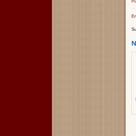
Pu
En
Su
N