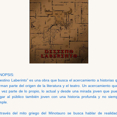
INOPSIS:
estino Laberinto” es una obra que busca el acercamiento a historias 
rman parte del origen de la literatura y el teatro. Un acercamiento qu
 vez parte de lo propio, lo actual y desde una mirada joven que pu
egar al público también joven con una historia profunda y no siem
mple.
través del mito griego del Minotauro se busca hablar de realida