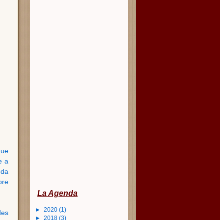
que
e a
eda
pre
La Agenda
►
2020
(1)
des
►
2018
(3)