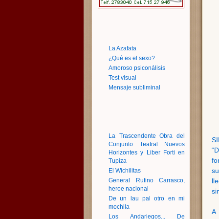
La Azafata
¿Qué es el sexo?
Amoroso psiconálisis
Test visual
Mensaje subliminal
La Trascendente Obra del
S
Conjunto Teatral Nuevos
“D
Horizontes y Liber Forti en
fo
Tupiza
su
El Wichilitas
General Rufino Carrasco,
ll
heroe nacional
si
De un lau pal otro en mi
mochila
A 
Los Andariegos... De