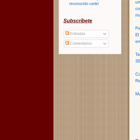
un
reconocido cartel
c
ma
Subscríbete
Pa
Entradas
El
en
Comentarios
Te
30
Co
Re
Má