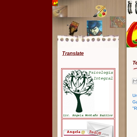
Translate
T
Un
Ga
"R