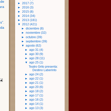
 de
►
2017
(7)
ara
►
2016
(3)
►
2015
(8)
►
2014
(34)
►
2013
(181)
s”.
▼
2012
(421)
ida
►
diciembre
(8)
►
noviembre
(32)
►
octubre
(39)
►
septiembre
(39)
▼
agosto
(62)
►
ago 31
(4)
►
ago 30
(9)
►
ago 28
(11)
▼
ago 25
(1)
Teatro Grito presenta:
Destino Laberinto
►
ago 24
(2)
►
ago 22
(1)
►
ago 21
(1)
►
ago 20
(6)
►
ago 18
(2)
►
ago 17
(1)
►
ago 16
(2)
►
ago 14
(1)
►
ago 13
(3)