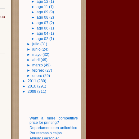
►
ago 12
(1)
►
ago 11
(1)
►
ago 09
(9)
gua
►
ago 08
(2)
►
ago 07
(2)
►
ago 06
(1)
►
ago 04
(1)
►
ago 02
(1)
►
julio
(31)
►
junio
(24)
►
mayo
(32)
►
abril
(49)
►
marzo
(49)
►
febrero
(27)
►
enero
(29)
►
2011
(280)
►
2010
(291)
►
2009
(311)
.
Want a more competitive
price for printing?
Departamento en anticrético
Por resmas o cajas
Alquilo Garzonier