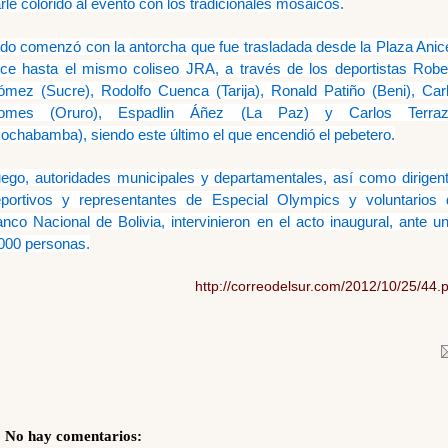
rle colorido al evento con los tradicionales mosaicos.
do comenzó con la antorcha que fue trasladada desde la Plaza Anic
ce hasta el mismo coliseo JRA, a través de los deportistas Robe
mez (Sucre), Rodolfo Cuenca (Tarija), Ronald Patiño (Beni), Car
omes (Oruro), Espadlin Áñez (La Paz) y Carlos Terraz
ochabamba), siendo este último el que encendió el pebetero.
ego, autoridades municipales y departamentales, así como dirigen
portivos y representantes de Especial Olympics y voluntarios 
nco Nacional de Bolivia, intervinieron en el acto inaugural, ante u
000 personas.
http://correodelsur.com/2012/10/25/44.
No hay comentarios: