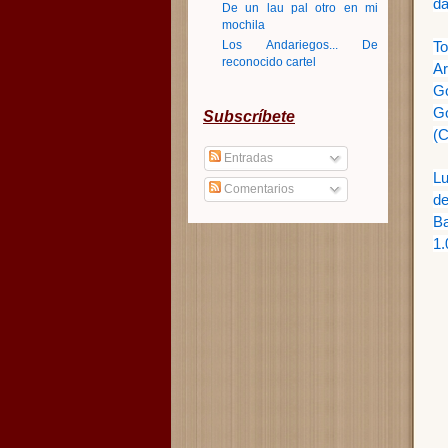
da
De un lau pal otro en mi
mochila
Los Andariegos... De
To
reconocido cartel
Ar
Gó
G
Subscríbete
(C
Entradas
Lu
Comentarios
de
Ba
1.