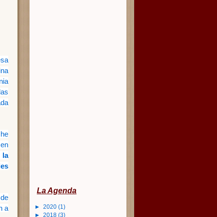
esa
ina
nia
das
ada
che
 en
e
la
des
La Agenda
 de
►
2020
(1)
n a
►
2018
(3)