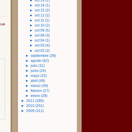
►
oct 19
(1)
►
oct 16
(1)
►
oct 15
(2)
►
oct 12
(2)
►
oct 11
(1)
gua
►
oct 10
(2)
►
oct 09
(5)
►
oct 06
(3)
►
oct 04
(1)
►
oct 03
(4)
►
oct 02
(2)
►
septiembre
(39)
►
agosto
(62)
►
julio
(31)
►
junio
(24)
►
mayo
(32)
►
abril
(49)
►
marzo
(49)
►
febrero
(27)
►
enero
(29)
►
2011
(280)
.
►
2010
(291)
►
2009
(311)