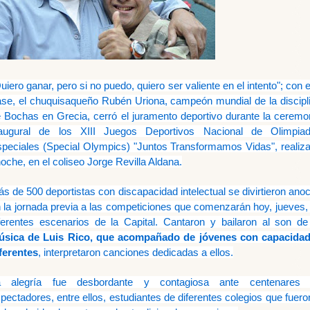
uiero ganar, pero si no puedo, quiero ser valiente en el intento"; con 
ase, el chuquisaqueño Rubén Uriona, campeón mundial de la discipl
 Bochas en Grecia, cerró el juramento deportivo durante la ceremo
naugural de los XIII Juegos Deportivos Nacional de Olimpia
peciales (Special Olympics) "Juntos Transformamos Vidas", realiz
oche, en el coliseo Jorge Revilla Aldana.
s de 500 deportistas con discapacidad intelectual se divirtieron ano
 la jornada previa a las competiciones que comenzarán hoy, jueves,
ferentes escenarios de la Capital. Cantaron y bailaron al son d
úsica de Luis Rico, que acompañado de jóvenes con capacida
ferentes
, interpretaron canciones dedicadas a ellos.
a alegría fue desbordante y contagiosa ante centenares
pectadores, entre ellos, estudiantes de diferentes colegios que fuero