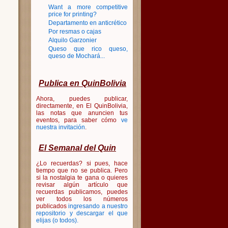
Want a more competitive
price for printing?
Departamento en anticrético
Por resmas o cajas
Alquilo Garzonier
Queso que rico queso,
queso de Mochará...
Publica en QuinBolivia
Ahora, puedes publicar,
directamente, en El QuinBolivia,
las notas que anuncien tus
eventos, para saber cómo
ve
nuestra invitación
.
El Semanal del Quin
¿Lo recuerdas? si pues, hace
tiempo que no se publica. Pero
si la nostalgia te gana o quieres
revisar algún artículo que
recuerdas publicamos, puedes
ver todos los números
publicados
ingresando a nuestro
repositorio y descargar el que
elijas (o todos)
.