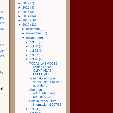
►
2017
(7)
►
2016
(3)
eto
►
2015
(8)
►
2014
(34)
rto
►
2013
(181)
los
▼
2012
(421)
as
►
diciembre
(8)
►
noviembre
(32)
▼
octubre
(39)
►
oct 31
(3)
tes
►
oct 30
(1)
del
►
oct 28
(1)
►
oct 27
(3)
nas
▼
oct 26
(4)
TODAS LAS VOCES
cantan en las
OLIMPIADAS
php
ESPECIALE...
TallerTaká en Café
Venezuela - Sal de tu
guarida -...
Ahora en
mARTadero.org
(26/10/2012)
Boletín Rebocultura
internacional 007/12
►
oct 24
(3)