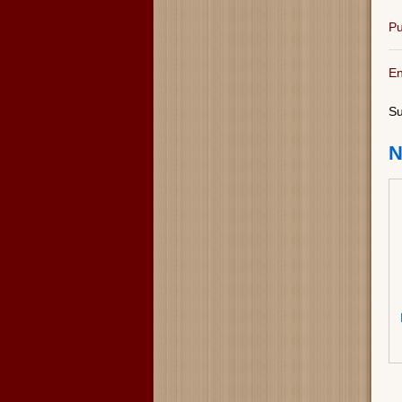
Pu
En
Su
N