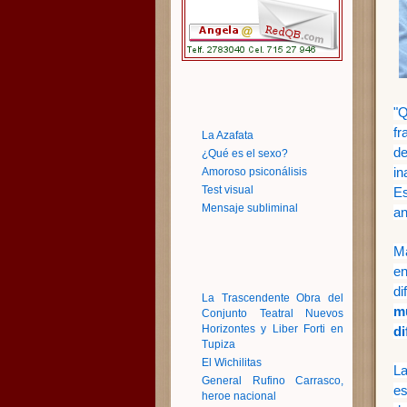
"Q
fr
La Azafata
de
¿Qué es el sexo?
i
Amoroso psiconálisis
Test visual
Es
Mensaje subliminal
an
Má
en
di
La Trascendente Obra del
m
Conjunto Teatral Nuevos
Horizontes y Liber Forti en
di
Tupiza
El Wichilitas
L
General Rufino Carrasco,
es
heroe nacional