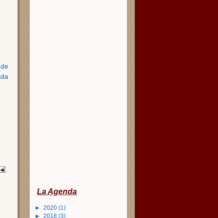
 de
ida
La Agenda
►
2020
(1)
►
2018
(3)