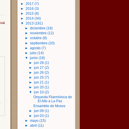
►
2017
(7)
►
2016
(3)
►
2015
(8)
►
2014
(34)
gua
▼
2013
(181)
►
diciembre
(18)
►
noviembre
(12)
►
octubre
(8)
►
septiembre
(20)
►
agosto
(7)
►
julio
(14)
▼
junio
(18)
►
jun 28
(1)
►
jun 27
(2)
►
jun 26
(2)
►
jun 25
(7)
►
jun 21
(1)
►
jun 20
(1)
▼
jun 10
(2)
Orquesta Filarmónica de
.
El Alto a La Paz
Ensamble de Moxos
►
jun 09
(1)
►
jun 03
(1)
►
mayo
(15)
►
abril
(11)