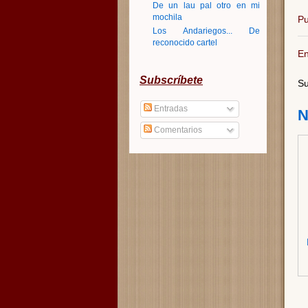
De un lau pal otro en mi
mochila
Pu
Los Andariegos... De
reconocido cartel
En
Subscríbete
Su
Entradas
N
Comentarios