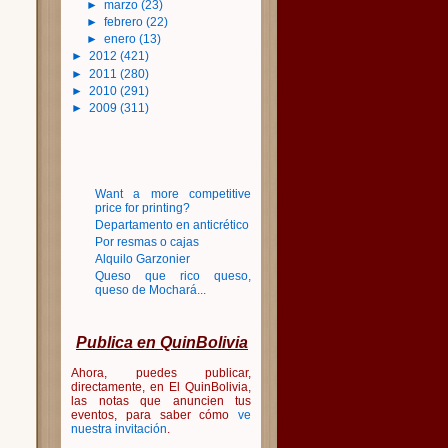
►
marzo
(23)
►
febrero
(22)
►
enero
(13)
►
2012
(421)
►
2011
(280)
►
2010
(291)
►
2009
(311)
Want a more competitive
price for printing?
Departamento en anticrético
Por resmas o cajas
Alquilo Garzonier
Queso que rico queso,
queso de Mochará...
Publica en QuinBolivia
Ahora, puedes publicar,
directamente, en El QuinBolivia,
las notas que anuncien tus
eventos, para saber cómo
ve
nuestra invitación
.