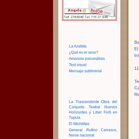
Ba
La Azafata
El
¿Qué es el sexo?
tr
Amoroso psiconálisis
Test visual
11
Mensaje subliminal
Te
Ca
Re
La Trascendente Obra del
Conjunto Teatral Nuevos
Horizontes y Liber Forti en
Tupiza
El Wichilitas
General Rufino Carrasco,
heroe nacional