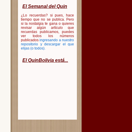
El Semanal del Quin
¿Lo recuerdas? si pues, hace
tiempo que no se publica. Pero
si la nostalgia te gana o quieres
revisar algún artículo que
recuerdas publicamos, puedes
ver todos los números
publicados
ingresando a nuestro
repositorio y descargar el que
elijas (o todos)
.
El QuinBolivia está...