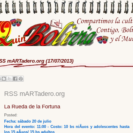
SS mARTadero.org (17/07/2013)
RSS mARTadero.org
La Rueda de la Fortuna
Posted:
Fecha: sábado 20 de julio
Hora del evento: 11:00 - Costo: 10 bs niÃ±os y adolescentes hasta
los 15 aÃ±os/ 15 bs adultos