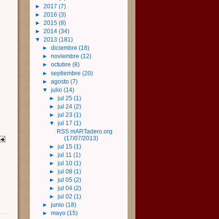
►
2017
(7)
►
2016
(3)
►
2015
(8)
►
2014
(34)
▼
2013
(181)
►
diciembre
(18)
►
noviembre
(12)
►
octubre
(8)
►
septiembre
(20)
►
agosto
(7)
▼
julio
(14)
►
jul 25
(1)
►
jul 24
(2)
►
jul 23
(1)
▼
jul 17
(1)
RSS mARTadero.org
(17/07/2013)
►
jul 15
(1)
►
jul 11
(1)
►
jul 10
(1)
►
jul 08
(1)
►
jul 05
(2)
►
jul 04
(2)
►
jul 02
(1)
►
junio
(18)
►
mayo
(15)