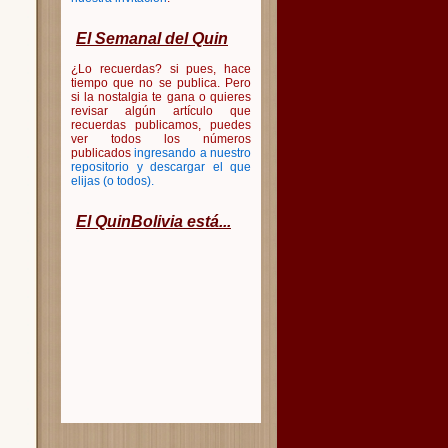
El Semanal del Quin
¿Lo recuerdas? si pues, hace
tiempo que no se publica. Pero
si la nostalgia te gana o quieres
revisar algún artículo que
recuerdas publicamos, puedes
ver todos los números
publicados
ingresando a nuestro
repositorio y descargar el que
elijas (o todos)
.
El QuinBolivia está...