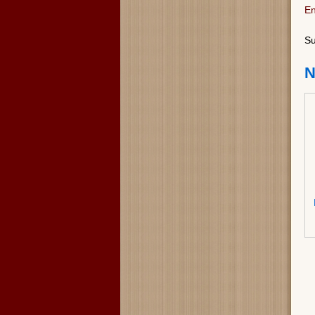
En
Su
N