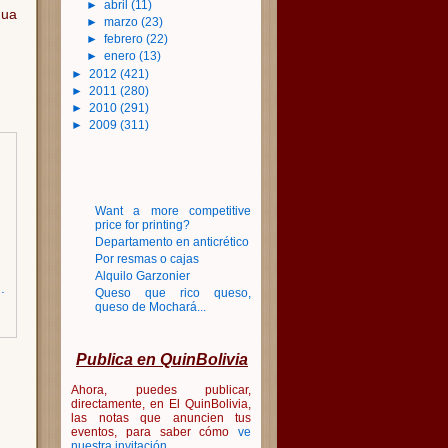
►
abril
(11)
gua
►
marzo
(23)
►
febrero
(22)
►
enero
(13)
►
2012
(421)
►
2011
(280)
►
2010
(291)
►
2009
(311)
Want a more competitive
price for printing?
Departamento en anticrético
Por resmas o cajas
Alquilo Garzonier
.
Queso que rico queso,
queso de Mochará...
Publica en QuinBolivia
Ahora, puedes publicar,
directamente, en El QuinBolivia,
las notas que anuncien tus
eventos, para saber cómo
ve
nuestra invitación
.