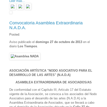
Leer más...
Convocatoria Asamblea Extraordinaria
N.A.D.A.
Posted:
Aviso publicado el
domingo 27 de octubre de 2013
en el
diario
Los Tiempos
.
ASOCIACIÓN ARTÍSTICA "NODO ASOCIATIVO PARA EL
DESARROLLO DE LAS ARTES" (N.A.D.A)
ASAMBLEA EXTRAORDINARIA DE ASOCIADOS/AS
De conformidad con el Capítulo III, Artículo 17 del Estatuto
vigente de la Asociación, se convoca a los asociados del Nodo
Asociativo para el desarrollo de las artes (N.A.D.A) a la
Asamblea Extraordinaria de Asociados, que se llevará a cabo
en el domicilio de la Asociación ubicado en la
Calle 27 de