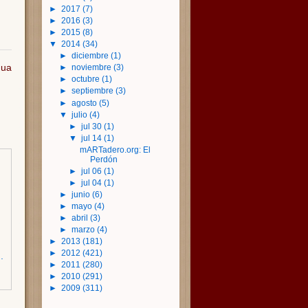
►
2017
(7)
►
2016
(3)
►
2015
(8)
▼
2014
(34)
►
diciembre
(1)
gua
►
noviembre
(3)
►
octubre
(1)
►
septiembre
(3)
►
agosto
(5)
▼
julio
(4)
►
jul 30
(1)
▼
jul 14
(1)
mARTadero.org: El
Perdón
►
jul 06
(1)
►
jul 04
(1)
►
junio
(6)
►
mayo
(4)
►
abril
(3)
►
marzo
(4)
►
2013
(181)
►
2012
(421)
.
►
2011
(280)
►
2010
(291)
►
2009
(311)