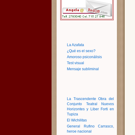
La Azafata
¿Qué es el sexo?
Amoroso psiconálisis
Test visual
Mensaje subliminal
La Trascendente Obra del
Conjunto Teatral Nuevos
Horizontes y Liber Forti en
Tupiza
El Wichilitas
General Rufino Carrasco,
heroe nacional