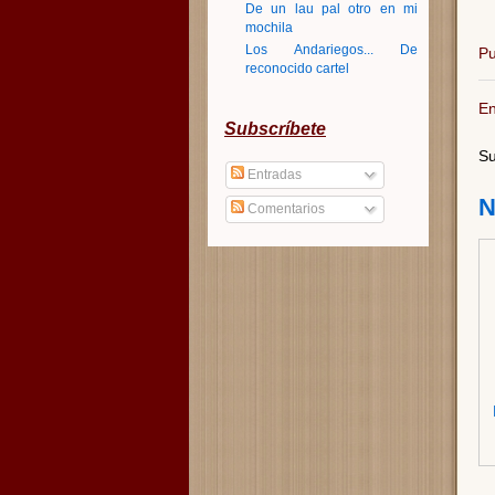
De un lau pal otro en mi
mochila
Los Andariegos... De
Pu
reconocido cartel
En
Subscríbete
Su
Entradas
N
Comentarios