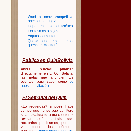
Want a more competitive
price for printing?
Departamento en anticrético
Por resmas o cajas
Alquilo Garzonier
Queso que rico queso,
queso de Mochará...
Publica en QuinBolivia
Ahora, puedes publicar,
directamente, en El QuinBolivia,
las notas que anuncien tus
eventos, para saber cómo
ve
nuestra invitación
.
El Semanal del Quin
¿Lo recuerdas? si pues, hace
tiempo que no se publica. Pero
si la nostalgia te gana o quieres
revisar algún artículo que
recuerdas publicamos, puedes
ver todos los números
publicados
ingresando a nuestro