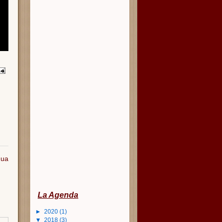
gua
La Agenda
►
2020
(1)
▼
2018
(3)