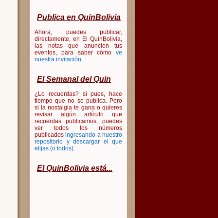
Publica en QuinBolivia
Ahora, puedes publicar,
directamente, en El QuinBolivia,
las notas que anuncien tus
eventos, para saber cómo
ve
nuestra invitación
.
El Semanal del Quin
¿Lo recuerdas? si pues, hace
tiempo que no se publica. Pero
si la nostalgia te gana o quieres
revisar algún artículo que
recuerdas publicamos, puedes
ver todos los números
publicados
ingresando a nuestro
repositorio y descargar el que
elijas (o todos)
.
El QuinBolivia está...