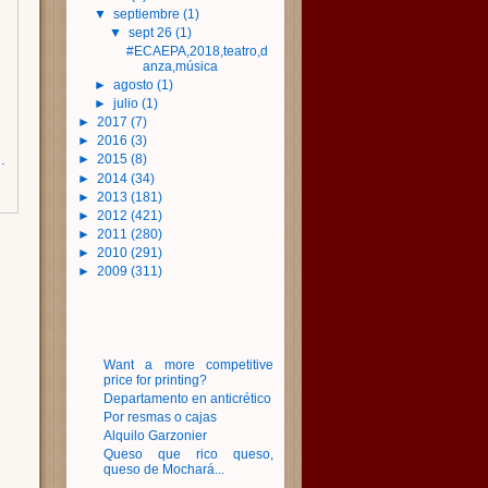
▼
septiembre
(1)
▼
sept 26
(1)
#ECAEPA,2018,teatro,d
anza,música
►
agosto
(1)
►
julio
(1)
►
2017
(7)
►
2016
(3)
.
►
2015
(8)
►
2014
(34)
►
2013
(181)
►
2012
(421)
►
2011
(280)
►
2010
(291)
►
2009
(311)
Want a more competitive
price for printing?
Departamento en anticrético
Por resmas o cajas
Alquilo Garzonier
Queso que rico queso,
queso de Mochará...