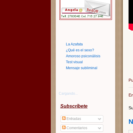
La Azafata
¿Qué es el sexo?
Amoroso psiconálisis
Test visual
Mensaje subliminal
Pu
Cargando...
En
Subscríbete
Su
Entradas
N
Comentarios