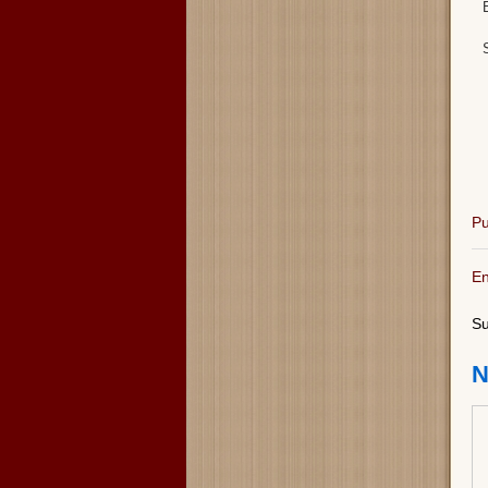
Pu
En
Su
N