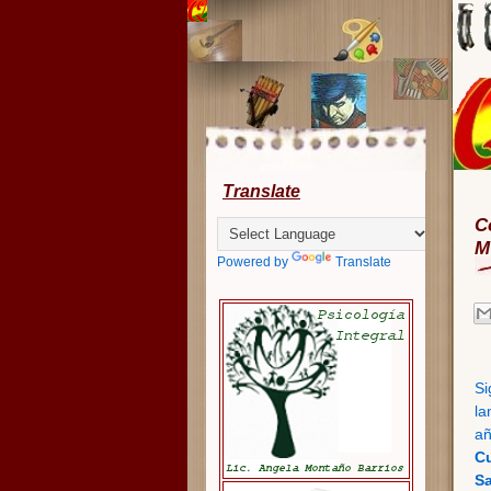
Translate
C
M
Powered by
Translate
Si
la
añ
Cu
S