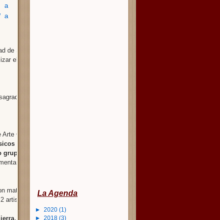
n a
"
a
dad de Santa Cruz que
mizar el Museo de Arte
sagrados, bolivianos o
 de Arte Contemporáneo.
La
sicos para
o grupo musical).
Cada
mentarios para su
con material
única y
La Agenda
2 artistas.
►
2020
(1)
ierra.
►
2018
(3)