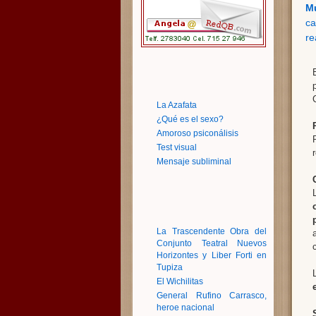
M
ca
re
La Azafata
¿Qué es el sexo?
Amoroso psiconálisis
Test visual
Mensaje subliminal
La Trascendente Obra del
Conjunto Teatral Nuevos
Horizontes y Liber Forti en
Tupiza
El Wichilitas
General Rufino Carrasco,
heroe nacional