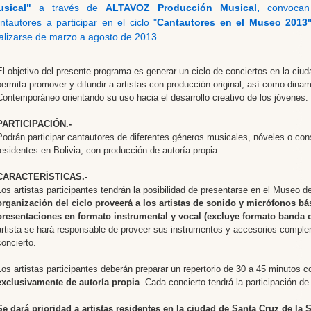
usical"
a través de
ALTAVOZ Producción Musical,
convoca
ntautores a participar en el ciclo "
Cantautores en el Museo 2013
alizarse de marzo a agosto de 2013.
El objetivo del presente programa es generar un ciclo de conciertos en la ciu
permita promover y difundir a artistas con producción original, así como dina
Contemporáneo orientando su uso hacia el desarrollo creativo de los jóvenes.
PARTICIPACIÓN.-
Podrán participar
cantautores de diferentes géneros musicales, nóveles o con
residentes en Bolivia, con producción de autoría propia.
CARACTERÍSTICAS.-
Los artistas participantes tendrán la posibilidad de presentarse en el Museo
organización del ciclo proveerá a los artistas de sonido y micrófonos bá
presentaciones en formato instrumental y vocal (excluye formato banda 
artista se hará responsable de proveer sus instrumentos y accesorios comple
concierto.
Los artistas participantes deberán preparar un repertorio de 30 a 45 minutos 
exclusivamente de autoría propia
. Cada concierto tendrá la participación de 
Se dará prioridad a artistas residentes en la ciudad de Santa Cruz de la S