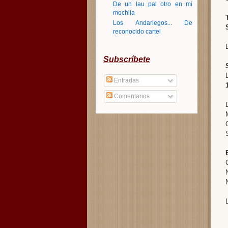
De un lau pal otro en mi
mochila
Los Andariegos... De
reconocido cartel
Subscríbete
Entradas
Comentarios