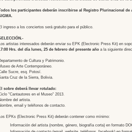
Todos los participantes deberán inscribirse al Registro Plurinacional de A
SIGMA.
El ingreso a los conciertos será gratuito para el público.
SELECCIÓN.-
Los artistas interesados deberán enviar su EPK (Electronic Press Kit) en s
17:00 Hrs. del día lunes, 25 de febrero del presente año
a la siguiente dire
Departamento de Cultura y Patrimonio.
Museo de Arte Contemporáneo.
Calle Sucre, esq. Potosí.
Santa Cruz de la Sierra, Bolivia.
El sobre deberá llevar rotulado:
Ciclo "Cantautores en el Museo" 2013.
Nombre del artista.
Nombre, email y teléfonos de contacto.
Los EPKs (Electronic Press Kit) deberán contener como mínimo:
Información del artista (nombre, género, biografía corta) en formato D
Información de contacto (email, website, teléfonos, facebook) en for