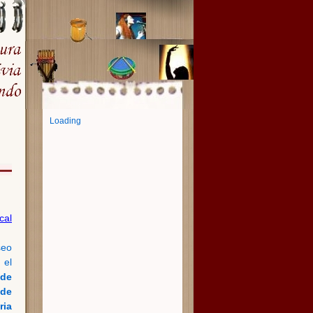
Loading
cal
seo
 el
 de
 de
ria