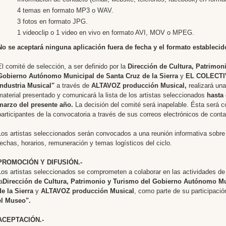
4 temas en formato MP3 o WAV.
3 fotos en formato JPG.
1 videoclip o 1 video en vivo en formato AVI, MOV o MPEG.
No se aceptará ninguna aplicación fuera de fecha y el formato establecid
El comité de selección, a ser definido por la
Dirección de Cultura, Patrimon
Gobierno Autónomo Municipal de Santa Cruz de la Sierra
y
EL COLECTI
Industria Musical"
a través de
ALTAVOZ producción Musical,
realizará un
material presentado y comunicará la lista de los artistas seleccionados
hasta 
marzo del presente año.
La decisión del comité será inapelable. Ésta será 
participantes de la convocatoria a través de sus correos electrónicos de cont
Los artistas seleccionados serán convocados a una reunión informativa sobre l
fechas, horarios, remuneración y temas logísticos del ciclo.
PROMOCIÓN Y DIFUSIÓN.-
Los artistas seleccionados se comprometen a colaborar en las actividades de 
a
Dirección de Cultura, Patrimonio y Turismo del Gobierno Autónomo Mu
de la Sierra
y
ALTAVOZ producción Musical
,
como parte de su participació
el Museo".
ACEPTACIÓN.-