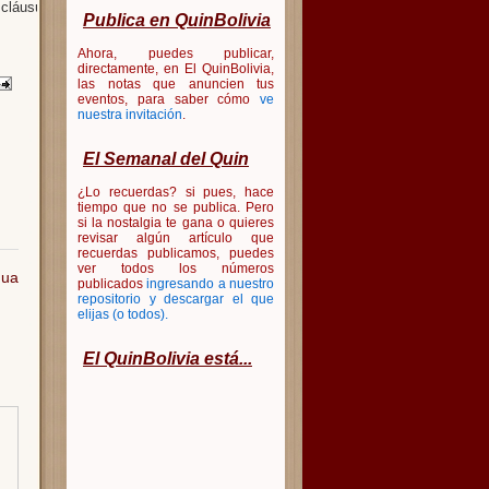
 cláusulas.
Publica en QuinBolivia
Ahora, puedes publicar,
directamente, en El QuinBolivia,
las notas que anuncien tus
eventos, para saber cómo
ve
nuestra invitación
.
El Semanal del Quin
¿Lo recuerdas? si pues, hace
tiempo que no se publica. Pero
si la nostalgia te gana o quieres
revisar algún artículo que
recuerdas publicamos, puedes
ver todos los números
gua
publicados
ingresando a nuestro
repositorio y descargar el que
elijas (o todos)
.
El QuinBolivia está...